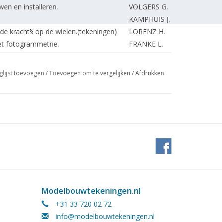
en en installeren.
VOLGERS G.
KAMPHUIS J.
e kracht§ op de wielen.(tekeningen)
LORENZ H.
t fotogrammetrie.
FRANKE L.
n freesbank.
VOLGERS G.
PLAISIER G.
glijst toevoegen
/
Toevoegen om te vergelijken
/
Afdrukken
KAMMAN F.
.
VOLGERS G.
REDACTIE
KAMMAN F.
REDACTIE.
Modelbouwtekeningen.nl
+31 33 720 02 72
info@modelbouwtekeningen.nl