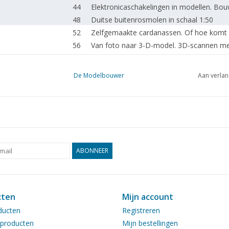
44
Elektronicaschakelingen in modellen. Bouw
48
Duitse buitenrosmolen in schaal 1:50
52
Zelfgemaakte cardanassen. Of hoe komt d
56
Van foto naar 3-D-model. 3D-scannen me
58
Nauwkeurige hoekinstelling op de draai-e
60
Hulpgereedschappen in de modelbouw.
De Modelbouwer
Aan verlan
62
Nieuws uit het Tekeningenarchief.
64
Column: (Geen) Nieuws van de Vereniging
64
De NVM en Shapeways.
65
Voor uw agenda.
66
Adressen van aangesloten verenigingen.
ABONNEER
cten
Mijn account
ducten
Registreren
producten
Mijn bestellingen