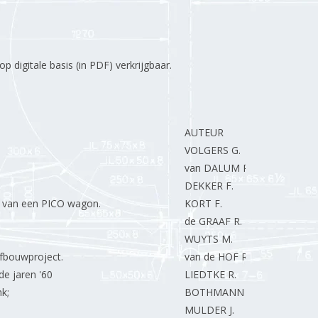
 digitale basis (in PDF) verkrijgbaar.
AUTEUR
VOLGERS G.
van DALUM P.
DEKKER F.
 van een PICO wagon.
KORT F.
de GRAAF R.
WUYTS M.
fbouwproject.
van de HOF R.
e jaren '60
LIEDTKE R.
k;
BOTHMANN P.
MULDER J.