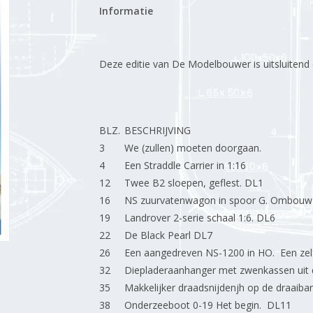
Informatie
Deze editie van De Modelbouwer is uitsluitend op
BLZ.
BESCHRIJVING
3
We (zullen) moeten doorgaan.
4
Een Straddle Carrier in 1:16
12
Twee B2 sloepen, geflest. DL1
16
NS zuurvatenwagon in spoor G. Ombouw
19
Landrover 2-serie schaal 1:6. DL6
22
De Black Pearl DL7
26
Een aangedreven NS-1200 in HO. Een zel
32
Diepladeraanhanger met zwenkassen uit d
35
Makkelijker draadsnijdenjh op de draaiban
38
Onderzeeboot 0-19 Het begin. DL11