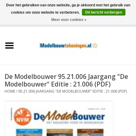
Door het gebruiken van onze website, ga je akkoord met het gebruik van
cookies om onze website te verbeteren.
Dit bericht verbergen
Meer over cookies »
0 Artikelen - €0,00
Home
Schepen
Treinen
De Modelbouwer 95.21.006 Jaargang "De
Houtbouw
Modelbouwer" Editie : 21.006 (PDF)
HOME
/
95.21.006 JAARGANG "DE MODELBOUWER" EDITIE : 21.006 (PDF)
Scenery
Machines
Documentatie