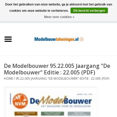
Door het gebruiken van onze website, ga je akkoord met het gebruik van
cookies om onze website te verbeteren.
Dit bericht verbergen
Meer over cookies »
0 Artikelen - €0,00
Home
Schepen
Treinen
De Modelbouwer 95.22.005 Jaargang "De
Houtbouw
Modelbouwer" Editie : 22.005 (PDF)
HOME
/
95.22.005 JAARGANG "DE MODELBOUWER" EDITIE : 22.005 (PDF)
Scenery
Machines
Documentatie