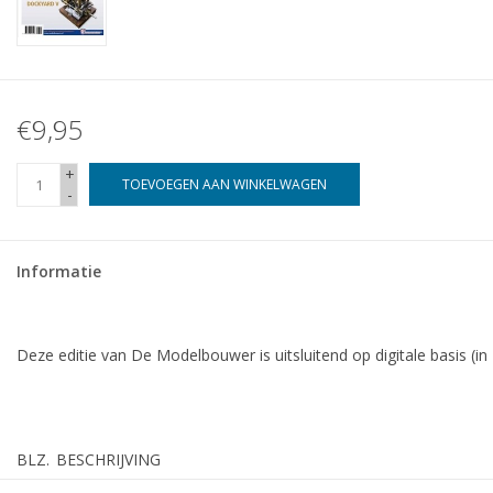
€9,95
+
TOEVOEGEN AAN WINKELWAGEN
-
Informatie
Deze editie van De Modelbouwer is uitsluitend op digitale basis (in
BLZ.
BESCHRIJVING
3
De oudjes doen het nog.