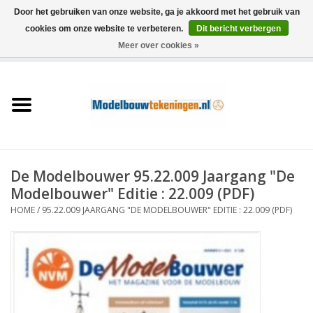
Door het gebruiken van onze website, ga je akkoord met het gebruik van
cookies om onze website te verbeteren.
Dit bericht verbergen
Meer over cookies »
0 Artikelen - €0,00
Home
Schepen
Treinen
De Modelbouwer 95.22.009 Jaargang "De
Houtbouw
Modelbouwer" Editie : 22.009 (PDF)
HOME
/
95.22.009 JAARGANG "DE MODELBOUWER" EDITIE : 22.009 (PDF)
Scenery
Machines
Documentatie