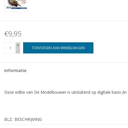
€9,95
+
TOEVOEGEN AAN WINKELWAGEN
-
Informatie
Deze editie van De Modelbouwer is uitsluitend op digitale basis (in
BLZ.
BESCHRIJVING
3
De Modelbouwer en de kostenstijgingen. Keerzijde van dezelf