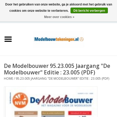
Door het gebruiken van onze website, ga je akkoord met het gebruik van
cookies om onze website te verbeteren.
Dit bericht verbergen
Meer over cookies »
0 Artikelen - €0,00
Home
Schepen
Treinen
De Modelbouwer 95.23.005 Jaargang "De
Houtbouw
Modelbouwer" Editie : 23.005 (PDF)
HOME
/
95.23.005 JAARGANG "DE MODELBOUWER" EDITIE : 23.005 (PDF)
Scenery
Machines
Documentatie