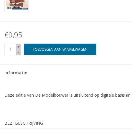
€9,95
+
TOEVOEGEN AAN WINKELWAGEN
-
Informatie
Deze editie van De Modelbouwer is uitsluitend op digitale basis (in
BLZ.
BESCHRIJVING
3
De voorraad van de modelbouwer. Bijdrage aan circulaire e