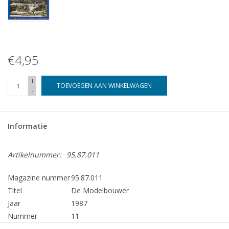
€4,95
+
TOEVOEGEN AAN WINKELWAGEN
-
Informatie
Artikelnummer:
95.87.011
Magazine nummer
95.87.011
Titel
De Modelbouwer
Jaar
1987
Nummer
11
Uitgever
Modelbouw MediaPrimair B.V.