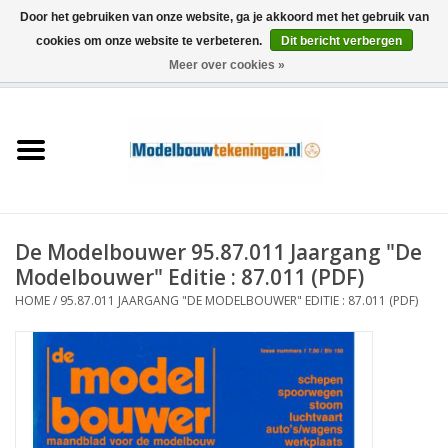
Door het gebruiken van onze website, ga je akkoord met het gebruik van
cookies om onze website te verbeteren.
Dit bericht verbergen
Meer over cookies »
0 Artikelen - €0,00
Home
Schepen
Treinen
De Modelbouwer 95.87.011 Jaargang "De
Houtbouw
Modelbouwer" Editie : 87.011 (PDF)
HOME
/
95.87.011 JAARGANG "DE MODELBOUWER" EDITIE : 87.011 (PDF)
Scenery
Machines
Documentatie