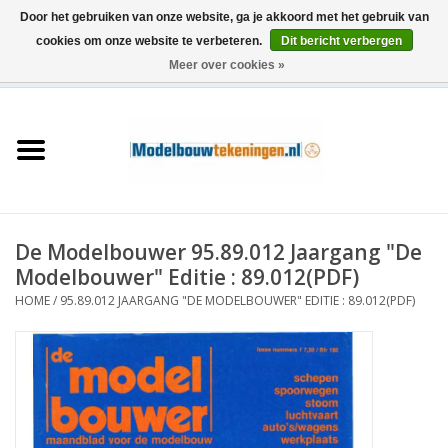
Door het gebruiken van onze website, ga je akkoord met het gebruik van
cookies om onze website te verbeteren.
Dit bericht verbergen
Meer over cookies »
0 Artikelen - €0,00
Home
Schepen
Treinen
De Modelbouwer 95.89.012 Jaargang "De
Houtbouw
Modelbouwer" Editie : 89.012(PDF)
HOME
/
95.89.012 JAARGANG "DE MODELBOUWER" EDITIE : 89.012(PDF)
Scenery
Machines
Documentatie