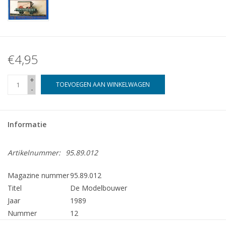
€4,95
+
TOEVOEGEN AAN WINKELWAGEN
-
Informatie
Artikelnummer:
95.89.012
Magazine nummer
95.89.012
Titel
De Modelbouwer
Jaar
1989
Nummer
12
Uitgever
Modelbouw MediaPrimair B.V.