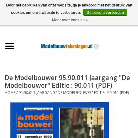
Door het gebruiken van onze website, ga je akkoord met het gebruik van
cookies om onze website te verbeteren.
Dit bericht verbergen
Meer over cookies »
0 Artikelen - €0,00
Home
Schepen
Treinen
De Modelbouwer 95.90.011 Jaargang "De
Houtbouw
Modelbouwer" Editie : 90.011 (PDF)
HOME
/
95.90.011 JAARGANG "DE MODELBOUWER" EDITIE : 90.011 (PDF)
Scenery
Machines
Documentatie