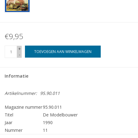
€9,95
+
TOEVOEGEN AAN WINKELWAGEN
-
Informatie
Artikelnummer:
95.90.011
Magazine nummer
95.90.011
Titel
De Modelbouwer
Jaar
1990
Nummer
11
Uitgever
Modelbouw MediaPrimair B.V.