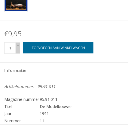
€9,95
+
TOEVOEGEN AAN WINKELWAGEN
-
Informatie
Artikelnummer:
95.91.011
Magazine nummer
95.91.011
Titel
De Modelbouwer
Jaar
1991
Nummer
11
Uitgever
Modelbouw MediaPrimair B.V.