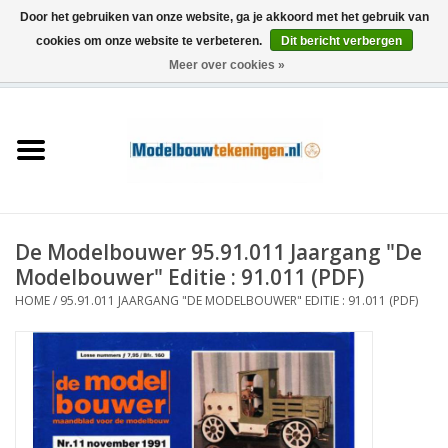
Door het gebruiken van onze website, ga je akkoord met het gebruik van
cookies om onze website te verbeteren.
Dit bericht verbergen
Meer over cookies »
0 Artikelen - €0,00
Home
Schepen
Treinen
De Modelbouwer 95.91.011 Jaargang "De
Houtbouw
Modelbouwer" Editie : 91.011 (PDF)
HOME
/
95.91.011 JAARGANG "DE MODELBOUWER" EDITIE : 91.011 (PDF)
Scenery
Machines
Documentatie