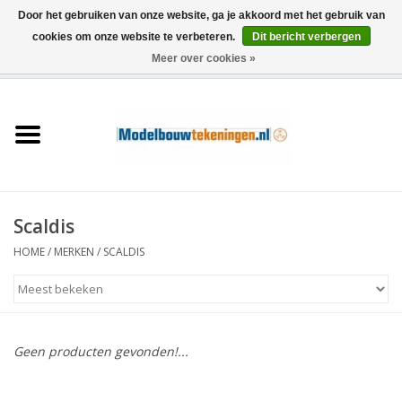
Door het gebruiken van onze website, ga je akkoord met het gebruik van
cookies om onze website te verbeteren.
Dit bericht verbergen
Meer over cookies »
0 Artikelen - €0,00
Home
Schepen
Treinen
Scaldis
Houtbouw
HOME
/
MERKEN
/
SCALDIS
Scenery
Machines
Geen producten gevonden!...
Documentatie