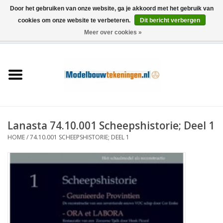
Door het gebruiken van onze website, ga je akkoord met het gebruik van
cookies om onze website te verbeteren.
Dit bericht verbergen
Meer over cookies »
0 Artikelen - €0,00
Home
Schepen
Treinen
Lanasta 74.10.001 Scheepshistorie; Deel 1
Houtbouw
HOME
/
74.10.001 SCHEEPSHISTORIE; DEEL 1
Scenery
Machines
Documentatie