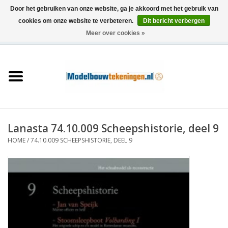
Door het gebruiken van onze website, ga je akkoord met het gebruik van
cookies om onze website te verbeteren.
Dit bericht verbergen
Meer over cookies »
0 Artikelen - €0,00
Home
Schepen
Treinen
Lanasta 74.10.009 Scheepshistorie, deel 9
Houtbouw
HOME
/
74.10.009 SCHEEPSHISTORIE, DEEL 9
Scenery
Machines
Documentatie