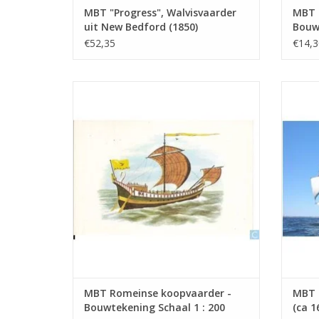
MBT "Progress", Walvisvaarder
MBT H
uit New Bedford (1850)
Bouwt
(barkgetuigd) - Bouwtekening
(10.0
€52,35
€14,3
Schaal 1 : 48 (10.00.001) - Print
MBT Romeinse koopvaarder -
MBT Ko
Bouwtekening Schaal 1 : 200 (10.00.005)
Bouwt
TOEVOEGEN AAN WINKELWAGEN
TO
MBT Romeinse koopvaarder -
MBT 
Bouwtekening Schaal 1 : 200
(ca 1