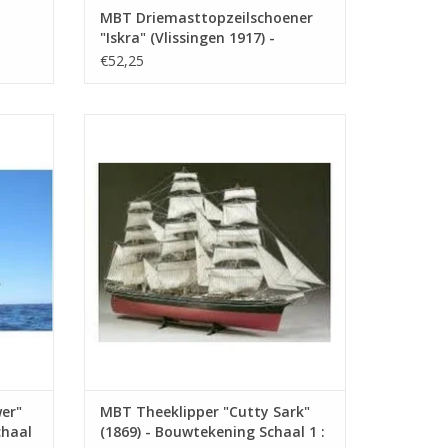
MBT Driemasttopzeilschoener
"Iskra" (Vlissingen 1917) -
ning
Bouwtekening Schaal 1 : 100
€52,25
(10.00.004)
1620) -
MBT Theeklipper "Cutty Sark" (1869) -
0.006A)
Bouwtekening Schaal 1 : 100 (10.00.007)
GEN
TOEVOEGEN AAN WINKELWAGEN
eepshistorie"deel 14 (NVM bestelnummer
er"
MBT Theeklipper "Cutty Sark"
chaal
(1869) - Bouwtekening Schaal 1 :