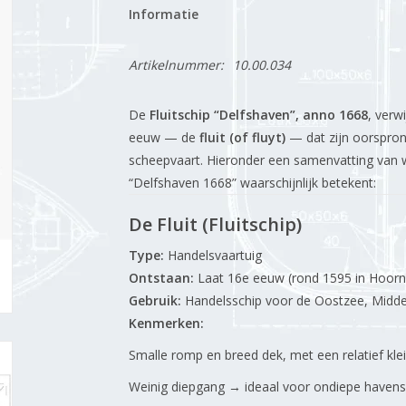
Informatie
Artikelnummer:
10.00.034
De
Fluitschip “Delfshaven”, anno 1668
, verw
eeuw — de
fluit (of fluyt)
— dat zijn oorspro
scheepvaart. Hieronder een samenvatting van w
“Delfshaven 1668” waarschijnlijk betekent:
De Fluit (Fluitschip)
Type:
Handelsvaartuig
Ontstaan:
Laat 16e eeuw (rond 1595 in Hoorn
Gebruik:
Handelsschip voor de Oostzee, Middel
Kenmerken:
Smalle romp en breed dek, met een relatief kl
Weinig diepgang → ideaal voor ondiepe havens 