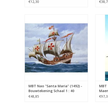
(10.00.005)
1 : 5
€12,30
€38,7
MBT Nao "Santa Maria" (1492) -
MBT K
Bouwtekening Schaal 1 : 40 (10.00.008)
160
TOEVOEGEN AAN WINKELWAGEN
TO
MBT Nao "Santa Maria" (1492) -
MBT 
Bouwtekening Schaal 1 : 40
Maen"
(10.00.008)
Schaa
€48,85
€97,3