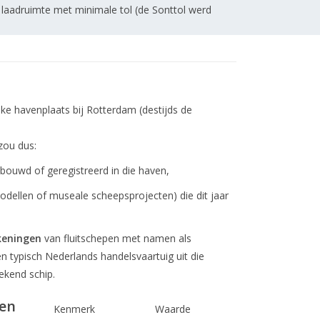
laadruimte met minimale tol (de Sonttol werd
ke havenplaats bij Rotterdam (destijds de
ou dus:
gebouwd of geregistreerd in die haven,
dellen of museale scheepsprojecten) die dit jaar
keningen
van fluitschepen met namen als
en typisch Nederlands handelsvaartuig uit die
ekend schip.
een
Kenmerk
Waarde