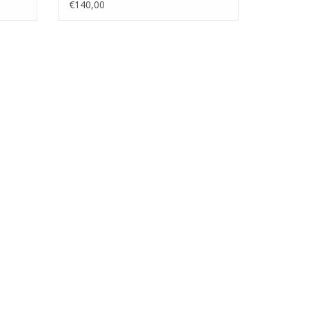
100 (10.00.007)
€140,00