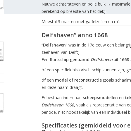
Nauwe achtersteven en bolle buik → maximale 
berekend op breedte van het dek).
Meestal 3 masten met gaffelzeilen en ra’s.
Delfshaven” anno 1668
“
Delfshaven
” was in de 17e eeuw een belangrij
zeehaven van Delft).
Een
fluitschip genaamd
Delfshaven
uit
1668
z
óf een specifiek historisch schip kunnen zijn, 
óf een
model
of
reconstructie
(zoals schaalmo
en deze naam draagt.
Er bestaan inderdaad
scheepsmodellen
en
te
Delfshaven 1668
, vaak als representatie van e
periode, niet noodzakelijk van een individueel b
Specificaties (gemiddeld voor 