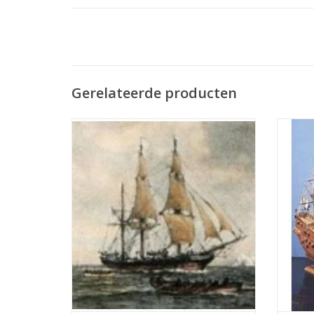
Gerelateerde producten
MBT "Progress", Walvisvaarder uit New
He
Bedford (1850) (barkgetuigd) -
Nederl
Bouwtekening Schaal 1 : 48 (10.00.001) -
uit e
Print
besta
ver
TOEVOEGEN AAN WINKELWAGEN
ontston
TO