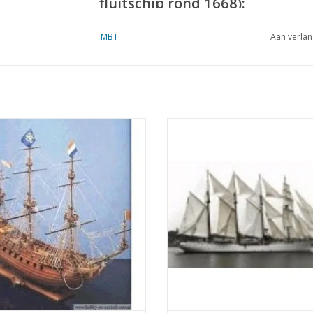
fluitschip rond 1668):
MBT
Aan verlan
t fluitschip ontstond in Noord-
MBT Viermastschoener "Albatr
and aan het einde van de 16e eeuw
Zweeds opleidingsschip - Bouwte
xperimenten met het verlengen van
Schaal 1 : 100 (10.00.003)
Specificaties :
ande schepen. Schepen met deze
TOEVOEGEN AAN WINKELWA
lengde romp, gaings genoemd,
den al in 1588.[1] Pieter Jansz Vael,
Tekeningnummer
10.00.034
bekend als de koopman Pie...
Omschrijving
Fluitschip "Delfsha
EVOEGEN AAN WINKELWAGEN
Kwaliteit
algemeen plan; sp/li
Schaal
1 : 75
Aantal bladen A00
0