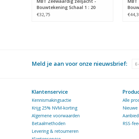
MBT Zeewaardig zeiljacht -
MBT B
Bouwtekening Schaal 1 : 20
Bouwt
(10.08.009)
(10.0
€32,75
€44,3
Meld je aan voor onze nieuwsbrief:
Klantenservice
Produ
Kennismakingsactie
Alle pro
Krijg 25% NVM-korting
Nieuwe 
Algemene voorwaarden
Aanbied
Betaalmethoden
RSS-fee
Levering & retourneren
Klantenservice