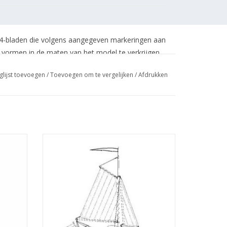
3 A4-bladen die volgens aangegeven markeringen aan
vormen in de maten van het model te verkrijgen.
rs die geïnteresseerd zijn in het bouwen van een
glijst toevoegen
/
Toevoegen om te vergelijken
/
Afdrukken
cht -
MBT Klompschip Jeugdbotter -
8.003)
Bouwtekening Schaal 1 : N/A (10.08.004)
GEN
TOEVOEGEN AAN WINKELWAGEN