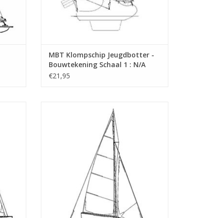
MBT Klompschip Jeugdbotter -
Bouwtekening Schaal 1 : N/A
(10.08.004)
€21,95
aal 1 :
MBT Modeljacht "Sterntje" - Bouwtekening
Schaal 1 : 20 (10.08.008)
GEN
TOEVOEGEN AAN WINKELWAGEN