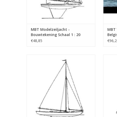
MBT Modelzeiljacht -
MBT W
Bouwtekening Schaal 1 : 20
Belgi
(10.08.001)
(midd
€48,85
€96,2
Bouwt
(10.0
MBT Zeiljacht "Karkiet" - Bouwtekening
MB
Schaal 1 : 20 (10.08.005)
Bouwt
TOEVOEGEN AAN WINKELWAGEN
TO