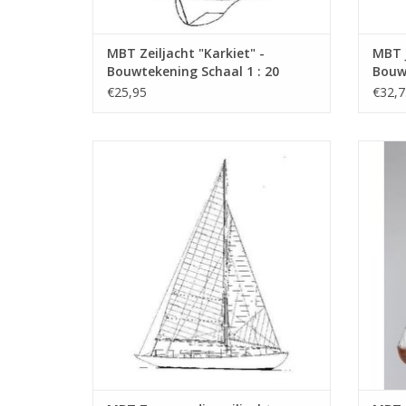
MBT Zeiljacht "Karkiet" -
MBT J
Bouwtekening Schaal 1 : 20
Bouwt
(10.08.005)
(10.0
€25,95
€32,7
MBT Zeewaardig zeiljacht - Bouwtekening
MBT B.
Schaal 1 : 20 (10.08.009)
TOEVOEGEN AAN WINKELWAGEN
TO