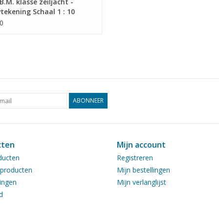
.M. klasse zeiljacht -
ekening Schaal 1 : 10
8.010)
0
ABONNEER
cten
Mijn account
ducten
Registreren
producten
Mijn bestellingen
ingen
Mijn verlanglijst
d