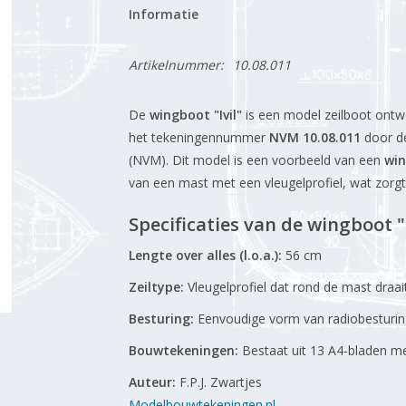
Informatie
Artikelnummer:
10.08.011
De
wingboot "Ivil"
is een model zeilboot ont
het tekeningennummer
NVM 10.08.011
door d
(NVM).
Dit model is een voorbeeld van een
wi
van een mast met een vleugelprofiel, wat zorgt v
Specificaties van de wingboot "I
Lengte over alles (l.o.a.):
56 cm
Zeiltype:
Vleugelprofiel dat rond de mast draai
Besturing:
Eenvoudige vorm van radiobesturin
Bouwtekeningen:
Bestaat uit 13 A4-bladen m
Auteur:
F.P.J. Zwartjes
Modelbouwtekeningen.nl