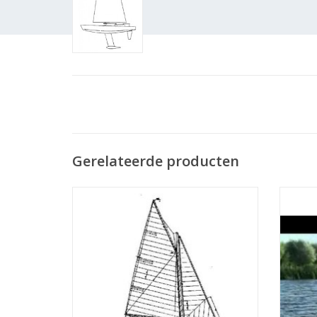
Gerelateerde producten
MBT Modelzeiljacht - Bouwtekening Schaal
MBT Wed
1 : 20 (10.08.001)
Nati
Bouwt
TOEVOEGEN AAN WINKELWAGEN
TO