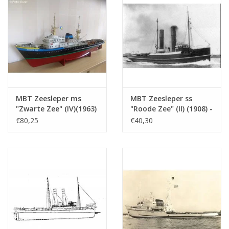
Ì´Ì_
MBT Zeesleper ms
MBT Zeesleper ss
"Zwarte Zee" (IV)(1963)
"Roode Zee" (II) (1908) -
- L. Smit & Co. -
L. Smit & Co. -
€80,25
€40,30
Bouwtekening Schaal 1
Bouwtekening Schaal 1
: 100 (10.14.005)
: 80 (10.14.006)