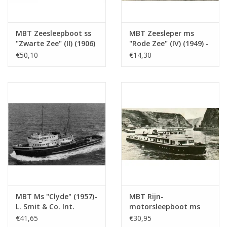
MBT Zeesleepboot ss
MBT Zeesleper ms
"Zwarte Zee" (II) (1906)
"Rode Zee" (IV) (1949) -
- Bouwtekening Schaal
L. Smit & Co. Int.
€50,10
€14,30
1 : 50 (10.14.006/A)
Sleepdienst -
Bouwtekening Schaal 1
: 200 (10.14.007)
MBT Ms "Clyde" (1957)-
MBT Rijn-
L. Smit & Co. Int.
motorsleepboot ms
Sleepd.-1973 "Smit
"Damco-21 Alexander
€41,65
€30,95
Salvor"-Smit Int. -
von Engelberg" (1959) -