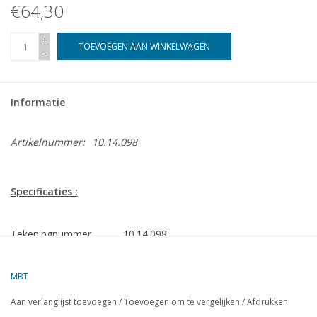
€64,30
+
TOEVOEGEN AAN WINKELWAGEN
-
Informatie
Artikelnummer:
10.14.098
Specificaties :
Tekeningnummer
10.14.098
Omschrijving
zeesleper ms Amsterdam (1980) -
Wijsmuller
MBT
Kwaliteit
algemeen plan; spantenplan 1:50
Aan verlanglijst toevoegen
/
Toevoegen om te vergelijken
/
Afdrukken