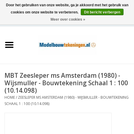
Door het gebruiken van onze website, ga je akkoord met het gebruik van
cookies om onze website te verbeteren.
Dit bericht verbergen
Meer over cookies »
0 Artikelen - €0,00
Home
Schepen
Treinen
MBT Zeesleper ms Amsterdam (1980) -
Houtbouw
Wijsmuller - Bouwtekening Schaal 1 : 100
(10.14.098)
Scenery
HOME
/
ZEESLEPER MS AMSTERDAM (1980) - WIJSMULLER - BOUWTEKENING
SCHAAL 1 : 100 (10.14.098)
Machines
Documentatie