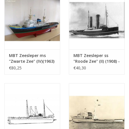
artek 4224
MBT Zeesleper ms
MBT Zeesleper ss
"Zwarte Zee" (IV)(1963)
"Roode Zee" (II) (1908) -
- L. Smit & Co. -
L. Smit & Co. -
€80,25
€40,30
Bouwtekening Schaal 1
Bouwtekening Schaal 1
: 100 (10.14.005)
: 80 (10.14.006)