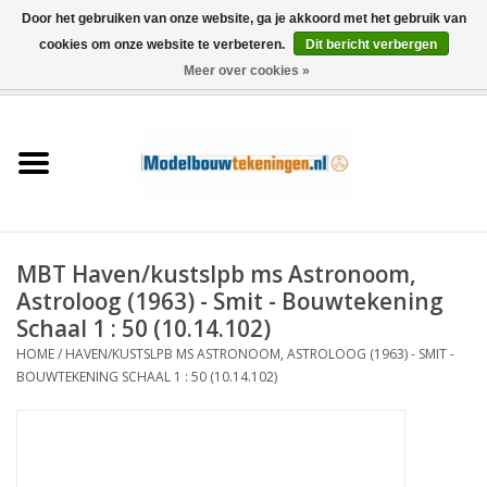
Door het gebruiken van onze website, ga je akkoord met het gebruik van
cookies om onze website te verbeteren.
Dit bericht verbergen
Meer over cookies »
0 Artikelen - €0,00
Home
Schepen
Treinen
MBT Haven/kustslpb ms Astronoom,
Houtbouw
Astroloog (1963) - Smit - Bouwtekening
Schaal 1 : 50 (10.14.102)
Scenery
HOME
/
HAVEN/KUSTSLPB MS ASTRONOOM, ASTROLOOG (1963) - SMIT -
BOUWTEKENING SCHAAL 1 : 50 (10.14.102)
Machines
Documentatie