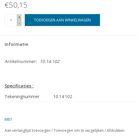
€50,15
+
TOEVOEGEN AAN WINKELWAGEN
-
Informatie
Artikelnummer:
10.14.102
Specificaties :
Tekeningnummer
10.14.102
Omschrijving
haven/kustslpb ms Astronoom, Astroloog
(1963) - Smit
MBT
Kwaliteit
algemeen plan; sp/lijnenplan; info
Aan verlanglijst toevoegen
/
Toevoegen om te vergelijken
/
Afdrukken
Schaal
1 : 50