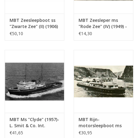
MBT Zeesleepboot ss
MBT Zeesleper ms
"Zwarte Zee" (II) (1906)
"Rode Zee" (IV) (1949) -
- Bouwtekening Schaal
L. Smit & Co. Int.
€50,10
€14,30
1 : 50 (10.14.006/A)
Sleepdienst -
Bouwtekening Schaal 1
: 200 (10.14.007)
MBT Ms "Clyde" (1957)-
MBT Rijn-
L. Smit & Co. Int.
motorsleepboot ms
Sleepd.-1973 "Smit
"Damco-21 Alexander
€41,65
€30,95
Salvor"-Smit Int. -
von Engelberg" (1959) -