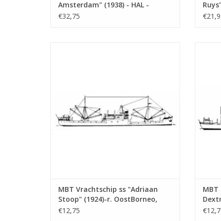
Amsterdam" (1938) - HAL -
Ruys"
Bouwtekening Schaal 1 : 500
Lloyd
€32,75
€21,9
(10.20.005)
500 (
MBT Vrachtschip ss "Adriaan Stoop"
MBT Kus
(1924)-r. OostBorneo, Rot.; "Silindoeng"-
Marok
KPM (1929) - Bouwtekening Schaal 1 : 430
(10.20.009)
TO
TOEVOEGEN AAN WINKELWAGEN
MBT Vrachtschip ss "Adriaan
MBT 
Stoop" (1924)-r. OostBorneo,
Dext
Rot.; "Silindoeng"-KPM (1929) -
Bouwt
€12,75
€12,7
Bouwtekening Schaal 1 : 430
(10.2