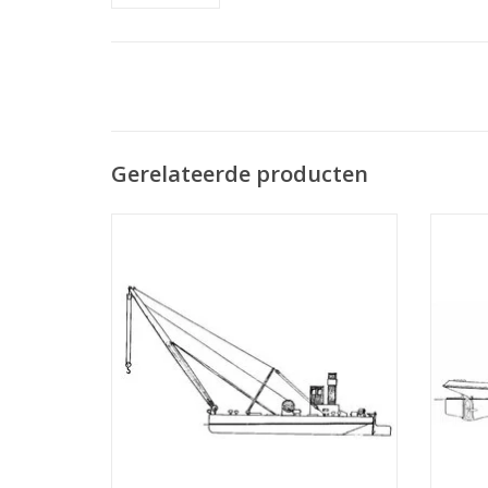
Gerelateerde producten
MBT Drijvende bok, baggermolen en
MBT R
hopperzuiger - Bouwtekening Schaal 1 :
en stoo
Various (10.20.001)
TOEVOEGEN AAN WINKELWAGEN
TO