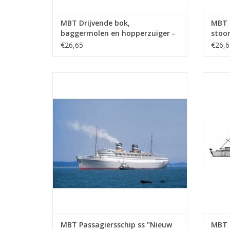
MBT Drijvende bok,
MBT R
baggermolen en hopperzuiger -
stoo
Bouwtekening Schaal 1 : Various
stoo
€26,65
€26,6
(10.20.001)
Schaa
MBT Passagiersschip ss "Nieuw
MBT P
Amsterdam" (1938) - HAL - Bouwtekening
(
Schaal 1 : 500 (10.20.005)
Bouwt
TOEVOEGEN AAN WINKELWAGEN
TO
MBT Passagiersschip ss "Nieuw
MBT 