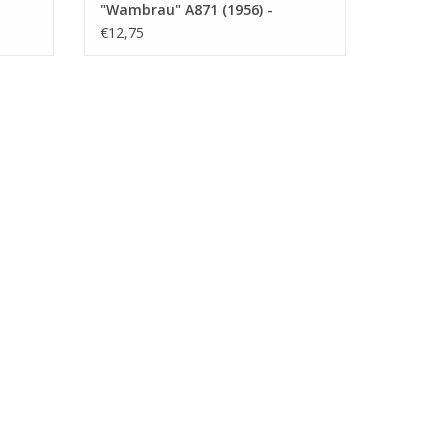
"Wambrau" A871 (1956) -
0
Bouwtekening Schaal 1 : 500
€12,75
(10.20.008)