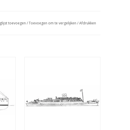
glijst toevoegen
/
Toevoegen om te vergelijken
/
Afdrukken
t en
MBT Passagiersschip ms "Oranje"; SMN -
al 1 :
als hospitaalschip (1942-1945) -
Bouwtekening Schaal 1 : 500 (10.20.004)
GEN
TOEVOEGEN AAN WINKELWAGEN