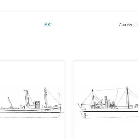
MBT
Aan verlan
ivier sleepboot, stoomvrachtboot
MBT Sleepboot, brandspuitboo
mtrawler - Bouwtekening Schaal 1 :
motorkruiser - Bouwtekening Scha
Various (10.20.002)
100 (10.20.003)
EVOEGEN AAN WINKELWAGEN
TOEVOEGEN AAN WINKELWA