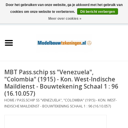
Door het gebruiken van onze website, ga je akkoord met het gebruik van
cookies om onze website te verbeteren.
Dit bericht verbergen
Meer over cookies »
0 Artikelen - €0,00
Home
Schepen
Treinen
MBT Pass.schip ss "Venezuela",
Houtbouw
"Colombia" (1915) - Kon. West-Indische
Maildienst - Bouwtekening Schaal 1 : 96
Scenery
(16.10.057)
HOME
/
PASS.SCHIP SS "VENEZUELA", "COLOMBIA" (1915) - KON. WEST-
INDISCHE MAILDIENST - BOUWTEKENING SCHAAL 1 : 96 (16.10.057)
Machines
Documentatie