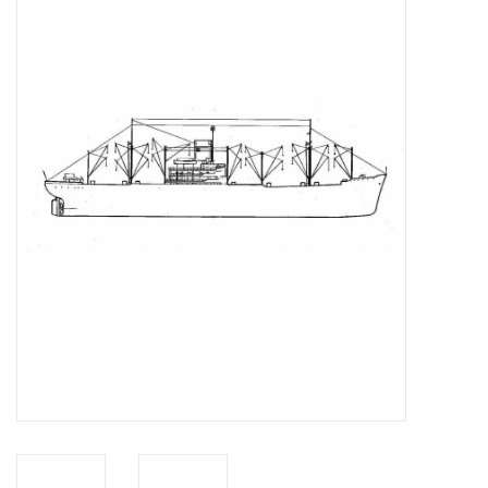
Tijdschriften
Nieuwe tekeningen
NIEUWE TIJDSCHRIFTEN
ABONNEMENT DE
MODELBOUWER
Bouwbeschrijvingen