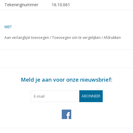
Tekeningnummer
16.10.061
Omschrijving
vrachtschip ms "Billiton" (1951) -
SMN/Nedlloyd
MBT
Kwaliteit
algemeen plan; sp/lijnen;
Aan verlanglijst toevoegen
/
Toevoegen om te vergelijken
/
Afdrukken
Moeilijkheidsgraad
D
Schaal
1 : 96
Aantal bladen A00
5
Aantal bladen A0
0
Meld je aan voor onze nieuwsbrief:
Aantal bladen A1
0
Aantal bladen A2
0
ABONNEER
Aantal bladen A3
0
Aantal bladen A4
0
Totaal aantal bladen
5