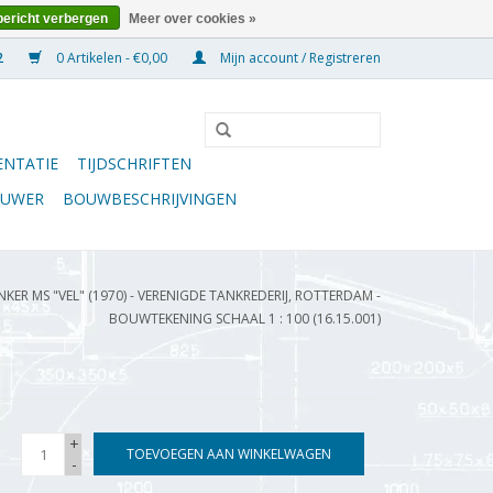
bericht verbergen
Meer over cookies »
0 Artikelen - €0,00
Mijn account / Registreren
NTATIE
TIJDSCHRIFTEN
OUWER
BOUWBESCHRIJVINGEN
ER MS "VEL" (1970) - VERENIGDE TANKREDERIJ, ROTTERDAM -
BOUWTEKENING SCHAAL 1 : 100 (16.15.001)
+
TOEVOEGEN AAN WINKELWAGEN
-