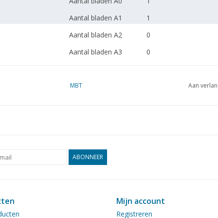
Aantal bladen A0
1
Aantal bladen A1
1
Aantal bladen A2
0
Aantal bladen A3
0
Aantal bladen A4
0
Totaal aantal bladen
MBT
3
Aan verlan
tekening
Aantal bladen A4 tekst
0
Gewicht in gram
265
Bijzonderheden
l.o..a 95 cm
ABONNEER
spantenplan 1:25 en 1
Opmerkingen
cten
Mijn account
ducten
Registreren