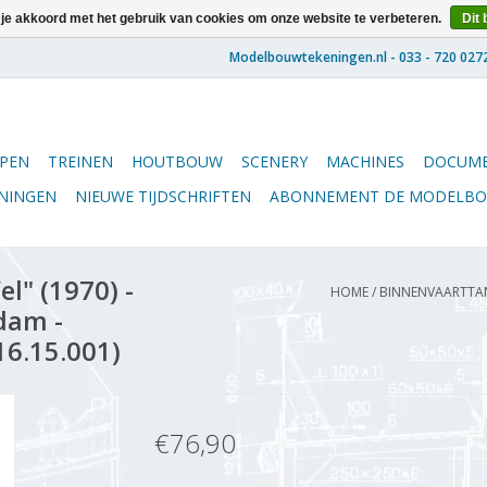
 je akkoord met het gebruik van cookies om onze website te verbeteren.
Dit 
PEN
TREINEN
HOUTBOUW
SCENERY
MACHINES
DOCUME
ENINGEN
NIEUWE TIJDSCHRIFTEN
ABONNEMENT DE MODELB
l" (1970) -
HOME
/
BINNENVAARTTANK
dam -
16.15.001)
€76,90