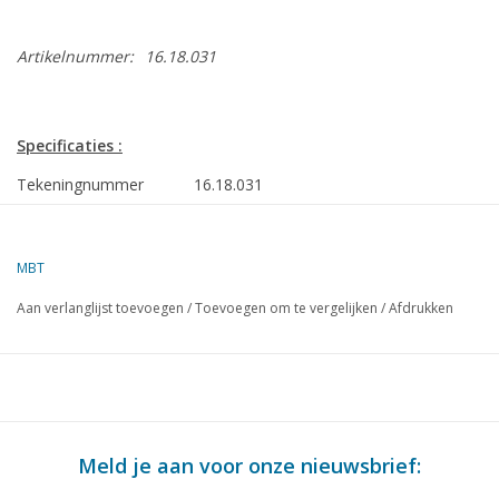
Artikelnummer:
16.18.031
Specificaties :
Tekeningnummer
16.18.031
Omschrijving
drijfvuil visboot SR 34, ir. A.M. Pingen (198
StadsreinigingÌ´Ì_ A'dam
MBT
Kwaliteit
algemeen plan
Aan verlanglijst toevoegen
/
Toevoegen om te vergelijken
/
Afdrukken
Moeilijkheidsgraad
drijfvuil visboot SR 34, ir. A.M. Pingen (198
StadsreinigingÌ´Ì_ A'dam
Schaal
1 : 20
Aantal bladen A00
0
Meld je aan voor onze nieuwsbrief:
Aantal bladen A0
2