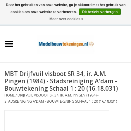
Door het gebruiken van onze website, ga je akkoord met het gebruik van
cookies om onze website te verbeteren.
Dit bericht verbergen
Meer over cookies »
0 Artikelen - €0,00
Home
Schepen
Treinen
MBT Drijfvuil visboot SR 34, ir. A.M.
Houtbouw
Pingen (1984) - Stadsreiniging A'dam -
Bouwtekening Schaal 1 : 20 (16.18.031)
Scenery
HOME
/
DRIJFVUIL VISBOOT SR 34, IR. A.M. PINGEN (1984) -
STADSREINIGING A'DAM - BOUWTEKENING SCHAAL 1 : 20 (16.18.031)
Machines
Documentatie