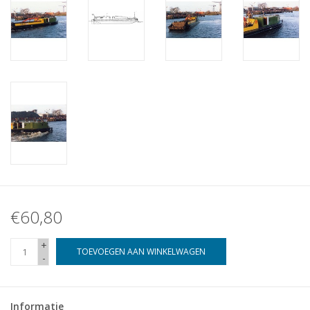
€60,80
+
TOEVOEGEN AAN WINKELWAGEN
-
Informatie