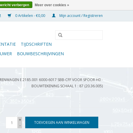
bericht verbergen
Meer over cookies »
0 Artikelen - €0,00
Mijn account / Registreren
NTATIE
TIJDSCHRIFTEN
OUWER
BOUWBESCHRIJVINGEN
ENWAGEN E 2185.001 6000-6017 SBB-CFF VOOR SPOOR H0 -
BOUWTEKENING SCHAAL 1 : 87 (20.36.005)
+
TOEVOEGEN AAN WINKELWAGEN
-