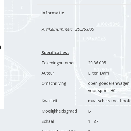
Informatie
Artikelnummer:
20.36.005
Specificaties :
Tekeningnummer
20.36.005
Auteur
E. ten Dam
Omschrijving
open goederenwagen 
voor spoor H0
Kwaliteit
maatschets met hoofd
Moeilijkheidsgraad
B
Schaal
1 : 87