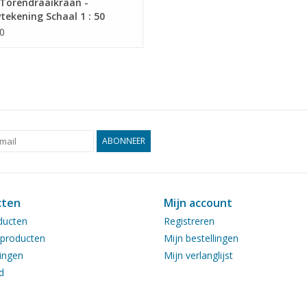
Torendraaikraan -
ekening Schaal 1 : 50
9.011)
0
ABONNEER
cten
Mijn account
ducten
Registreren
producten
Mijn bestellingen
ingen
Mijn verlanglijst
d