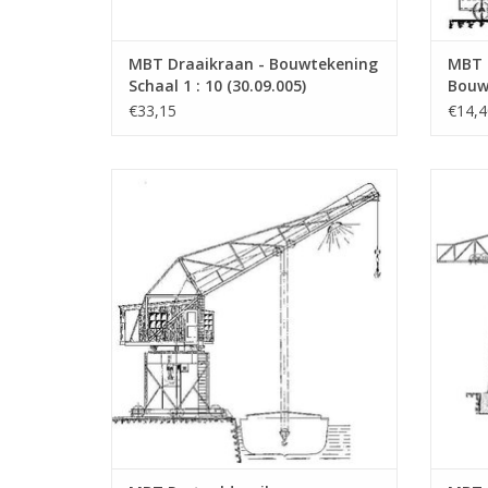
MBT Draaikraan - Bouwtekening
MBT H
Schaal 1 : 10 (30.09.005)
Bouwt
(30.0
€33,15
€14,4
MBT Portaaldraaikraan - Bouwtekening
MBT 
Schaal 1 : 50 (30.09.010)
TOEVOEGEN AAN WINKELWAGEN
TO