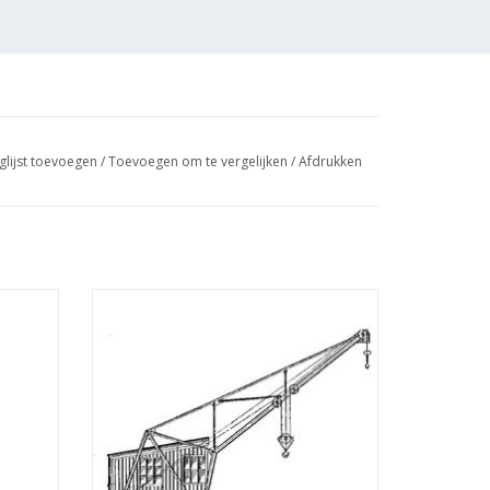
glijst toevoegen
/
Toevoegen om te vergelijken
/
Afdrukken
aal 1 :
MBT Wagendraaikraan - Bouwtekening
Schaal 1 : 20 (30.09.004)
GEN
TOEVOEGEN AAN WINKELWAGEN