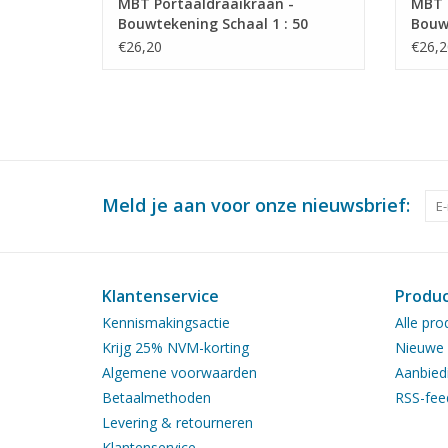
MBT Portaaldraaikraan -
MBT 
Bouwtekening Schaal 1 : 50
Bouwt
(30.09.010)
(30.0
€26,20
€26,2
Meld je aan voor onze nieuwsbrief:
Klantenservice
Produ
Kennismakingsactie
Alle pro
Krijg 25% NVM-korting
Nieuwe 
Algemene voorwaarden
Aanbied
Betaalmethoden
RSS-fee
Levering & retourneren
Klantenservice