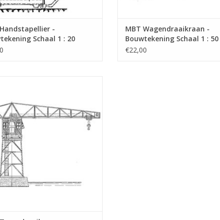
andstapellier -
MBT Wagendraaikraan -
ekening Schaal 1 : 20
Bouwtekening Schaal 1 : 50
9.006)
(30.09.007)
0
€22,00
Torendraaikraan - Bouwtekening
Schaal 1 : 50 (30.09.011)
EVOEGEN AAN WINKELWAGEN