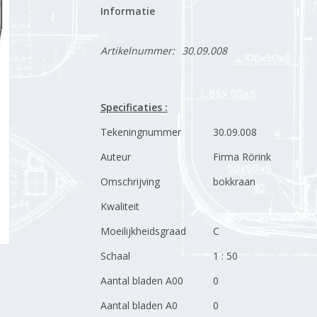
Informatie
Artikelnummer:
30.09.008
Specificaties :
Tekeningnummer
30.09.008
Auteur
Firma Rörink
Omschrijving
bokkraan
Kwaliteit
Moeilijkheidsgraad
C
Schaal
1 : 50
Aantal bladen A00
0
Aantal bladen A0
0