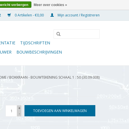
bericht verbergen
Meer over cookies »
0 Artikelen - €0,00
Mijn account / Registreren
NTATIE
TIJDSCHRIFTEN
OUWER
BOUWBESCHRIJVINGEN
OME
/
BOKKRAAN - BOUWTEKENING SCHAAL 1 : 50 (30.09.008)
+
TOEVOEGEN AAN WINKELWAGEN
-