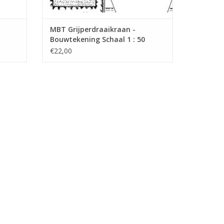
MBT Grijperdraaikraan -
Bouwtekening Schaal 1 : 50
(30.09.009)
€22,00