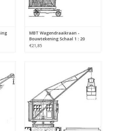
ning
MBT Wagendraaikraan -
Bouwtekening Schaal 1 : 20
(30.09.004)
€21,85
ening
MBT Grijperdraaikraan - Bouwtekening
Schaal 1 : 50 (30.09.009)
GEN
TOEVOEGEN AAN WINKELWAGEN