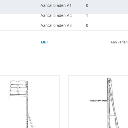
Aantal bladen A1
0
Aantal bladen A2
1
Aantal bladen A3
0
Aantal bladen A4
0
MBT
Aan verlan
Totaal aantal bladen
1
tekening
Aantal bladen A4 tekst
0
Gewicht in gram
apellier - Bouwtekening Schaal 1 :
MBT Stapellier - Bouwtekening Sch
Bijzonderheden
20 (30.09.002)
20 (30.09.003)
Opmerkingen
EVOEGEN AAN WINKELWAGEN
TOEVOEGEN AAN WINKELWA