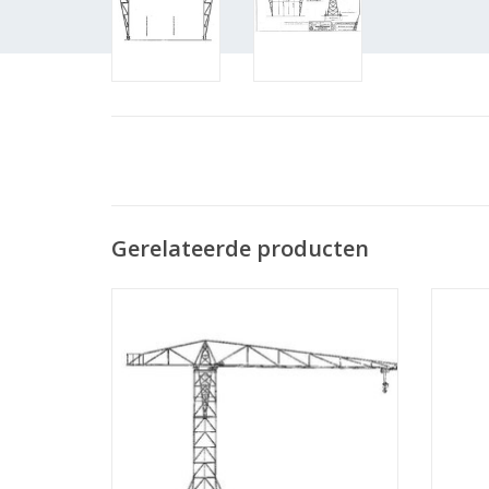
Gerelateerde producten
MBT Torendraaikraan - Bouwtekening
MBT St
Schaal 1 : 50 (30.09.001)
TOEVOEGEN AAN WINKELWAGEN
TO