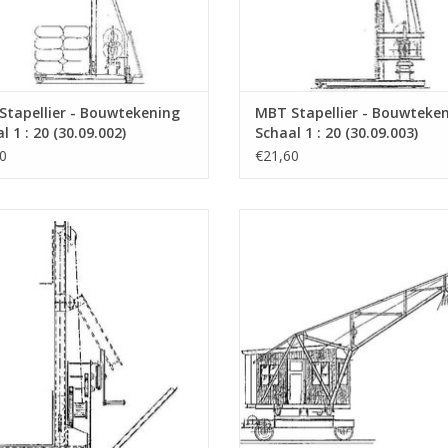
tapellier - Bouwtekening
MBT Stapellier - Bouwteke
l 1 : 20 (30.09.002)
Schaal 1 : 20 (30.09.003)
0
€21,60
dstapellier - Bouwtekening Schaal
MBT Wagendraaikraan - Bouwtek
1 : 20 (30.09.006)
Schaal 1 : 50 (30.09.007)
EVOEGEN AAN WINKELWAGEN
TOEVOEGEN AAN WINKELWA