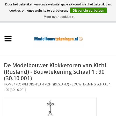
Door het gebruiken van onze website, ga je akkoord met het gebruik van
cookies om onze website te verbeteren.
Dit bericht verbergen
Meer over cookies »
0 Artikelen - €0,00
Home
Schepen
Treinen
De Modelbouwer Klokketoren van Kizhi
Houtbouw
(Rusland) - Bouwtekening Schaal 1 : 90
(30.10.001)
Scenery
HOME
/
KLOKKETOREN VAN KIZHI (RUSLAND) - BOUWTEKENING SCHAAL 1
: 90 (30.10.001)
Machines
Documentatie