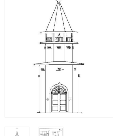
Tijdschriften
Nieuwe tekeningen
NIEUWE TIJDSCHRIFTEN
ABONNEMENT DE
MODELBOUWER
Bouwbeschrijvingen