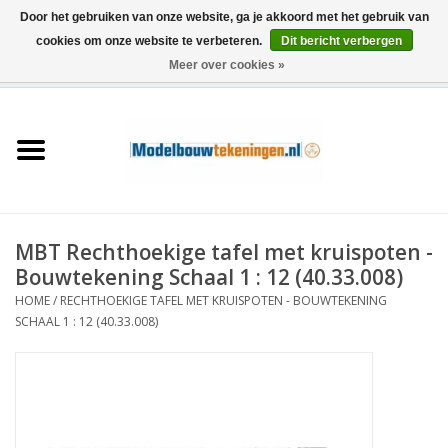
Door het gebruiken van onze website, ga je akkoord met het gebruik van
cookies om onze website te verbeteren.
Dit bericht verbergen
Meer over cookies »
0 Artikelen - €0,00
Home
Schepen
Treinen
MBT Rechthoekige tafel met kruispoten -
Houtbouw
Bouwtekening Schaal 1 : 12 (40.33.008)
HOME
/
RECHTHOEKIGE TAFEL MET KRUISPOTEN - BOUWTEKENING
Scenery
SCHAAL 1 : 12 (40.33.008)
Machines
Documentatie