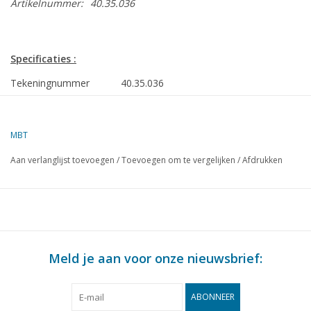
Artikelnummer:
40.35.036
Specificaties :
Tekeningnummer
40.35.036
Auteur
M. v.d. Graef
MBT
Omschrijving
kaaspers
Aan verlanglijst toevoegen
/
Toevoegen om te vergelijken
/
Afdrukken
Kwaliteit
C
Ì´Ì_
Moeilijkheidsgraad
Schaal
1 : 8
Aantal bladen A00
0
Meld je aan voor onze nieuwsbrief:
Aantal bladen A0
0
Aantal bladen A1
0
ABONNEER