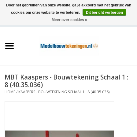
Door het gebruiken van onze website, ga je akkoord met het gebruik van
cookies om onze website te verbeteren.
Dit bericht verbergen
Meer over cookies »
0 Artikelen - €0,00
Home
Schepen
Treinen
MBT Kaaspers - Bouwtekening Schaal 1 :
Houtbouw
8 (40.35.036)
HOME
/
KAASPERS - BOUWTEKENING SCHAAL 1 : 8 (40.35.036)
Scenery
Machines
Documentatie