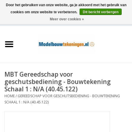
Door het gebruiken van onze website, ga je akkoord met het gebruik van
cookies om onze website te verbeteren.
Dit bericht verbergen
Meer over cookies »
0 Artikelen - €0,00
Home
Schepen
Treinen
MBT Gereedschap voor
Houtbouw
geschutsbediening - Bouwtekening
Schaal 1 : N/A (40.45.122)
Scenery
HOME
/
GEREEDSCHAP VOOR GESCHUTSBEDIENING - BOUWTEKENING
SCHAAL 1 : N/A (40.45.122)
Machines
Documentatie