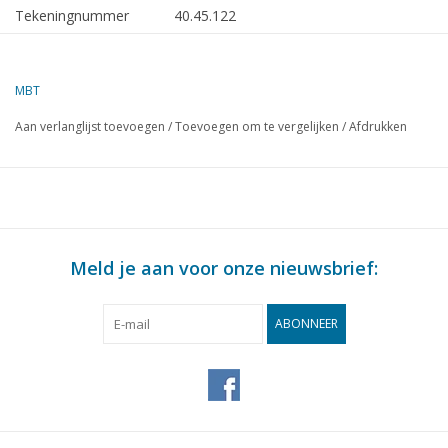
Tekeningnummer
40.45.122
Omschrijving
gereedschap voor
geschutsbediening
MBT
Kwaliteit
Aan verlanglijst toevoegen
/
Toevoegen om te vergelijken
/
Afdrukken
Moeilijkheidsgraad
Schaal
Aantal bladen A00
0
Aantal bladen A0
0
Meld je aan voor onze nieuwsbrief:
Aantal bladen A1
0
Aantal bladen A2
0
ABONNEER
Aantal bladen A3
1
Aantal bladen A4
0
Totaal aantal bladen
1