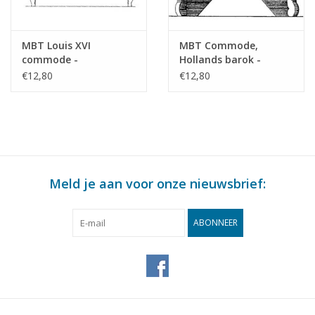
MBT Louis XVI
MBT Commode,
commode -
Hollands barok -
Bouwtekening Schaal 1
Bouwtekening Schaal 1
€12,80
€12,80
: N/A (45.18.010)
: N/A (45.18.011)
Meld je aan voor onze nieuwsbrief:
ABONNEER