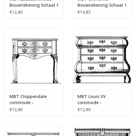
refer to foreword on "Lakerveldtekeninge
Bouwtekening Schaal 1
Bouwtekening Schaal 1
for prices
: N/A (45.18.003)
: N/A (45.18.005)
€12,80
€14,85
für Preise von "Lakerveldtekeningen" sehe
das Vorwort
Opmerkingen
MBT Chippendale
MBT Louis XV
commode -
commode -
Bouwtekening Schaal 1
Bouwtekening Schaal 1
€12,80
€12,80
: N/A (45.18.006)
: N/A (45.18.007)