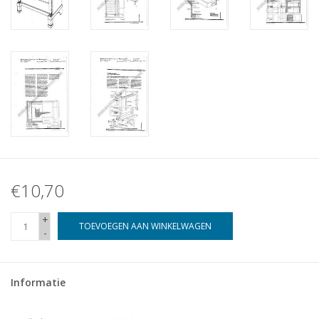
€10,70
+
TOEVOEGEN AAN WINKELWAGEN
-
Informatie