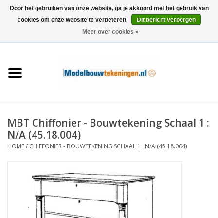
Door het gebruiken van onze website, ga je akkoord met het gebruik van
cookies om onze website te verbeteren.
Dit bericht verbergen
Meer over cookies »
0 Artikelen - €0,00
Home
Schepen
Treinen
MBT Chiffonier - Bouwtekening Schaal 1 :
Houtbouw
N/A (45.18.004)
HOME
/
CHIFFONIER - BOUWTEKENING SCHAAL 1 : N/A (45.18.004)
Scenery
Machines
Documentatie