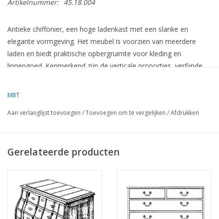
Artikelnummer:
45.18.004
Antieke chiffonier, een hoge ladenkast met een slanke en
elegante vormgeving. Het meubel is voorzien van meerdere
laden en biedt praktische opbergruimte voor kleding en
linnengoed. Kenmerkend zijn de verticale proporties, verfijnde
houtbewerking en klassieke uitstraling, waardoor de chiffonier
een sierlijk en functioneel onderdeel van het interieur vormt.
MBT
Aan verlanglijst toevoegen
/
Toevoegen om te vergelijken
/
Afdrukken
Specificaties :
Tekeningnummer
45.18.004
Gerelateerde producten
Auteur
Lakerveld (R.C.)
Omschrijving
chiffonier
Kwaliteit
Moeilijkheidsgraad