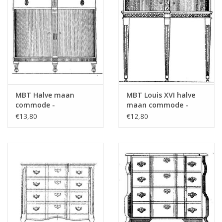
MBT Halve maan
MBT Louis XVI halve
commode -
maan commode -
Bouwtekening Schaal 1
Bouwtekening Schaal 1
€13,80
€12,80
: N/A (45.18.008)
: N/A (45.18.009)