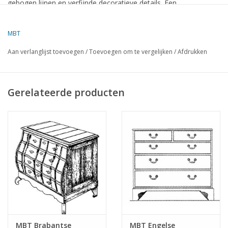
gebogen lijnen en verfijnde decoratieve details. Een
karakteristiek voorbeeld van de Hollandse barokmeubelkunst,
waarin ambachtelijk vakmanschap, functionaliteit en een
MBT
monumentale uitstraling samenkomen.
Aan verlanglijst toevoegen
/
Toevoegen om te vergelijken
/
Afdrukken
Specificaties :
Tekeningnummer
45.18.011
Gerelateerde producten
Auteur
Lakerveld (R.C.)
Omschrijving
commode, Hollands barok
Kwaliteit
Moeilijkheidsgraad
Schaal
Aantal bladen A00
0
Aantal bladen A0
0
MBT Brabantse
MBT Engelse