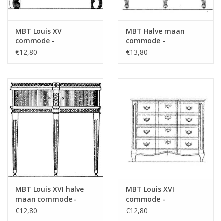
MBT Louis XV
MBT Halve maan
commode -
commode -
Bouwtekening Schaal 1
Bouwtekening Schaal 1
€12,80
€13,80
: N/A (45.18.007)
: N/A (45.18.008)
MBT Louis XVI halve
MBT Louis XVI
maan commode -
commode -
Bouwtekening Schaal 1
Bouwtekening Schaal 1
€12,80
€12,80
: N/A (45.18.009)
: N/A (45.18.010)