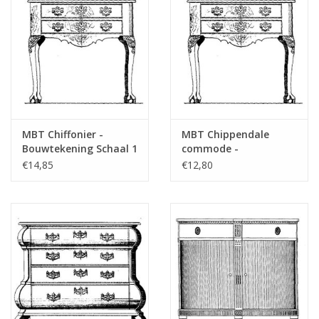
das Vorwort
Opmerkingen
MBT Chiffonier -
MBT Chippendale
Bouwtekening Schaal 1
commode -
: N/A (45.18.005)
Bouwtekening Schaal 1
€14,85
€12,80
: N/A (45.18.006)