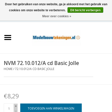
Door het gebruiken van onze website, ga je akkoord met het gebruik van
cookies om onze website te verbeteren.
Dit bericht verbergen
Meer over cookies »
0 Artikelen - €0,00
Home
Schepen
Treinen
NVM 72.10.012/A cd Basic Jolle
Houtbouw
HOME
/
72.10.012/A CD BASIC JOLLE
Scenery
€8,29
Machines
+
Documentatie
TOEVOEGEN AAN WINKELWAGEN
-