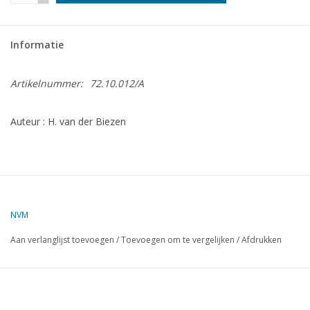
Tijdschriften
Informatie
Nieuwe tekeningen
Artikelnummer:
72.10.012/A
NIEUWE TIJDSCHRIFTEN
Auteur : H. van der Biezen
ABONNEMENT DE
MODELBOUWER
Bouwbeschrijvingen
NVM
Aan verlanglijst toevoegen
/
Toevoegen om te vergelijken
/
Afdrukken