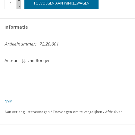
+
TOEVOEGEN AAN WINKELWAGEN
-
Tijdschriften
Informatie
Nieuwe tekeningen
Artikelnummer:
72.20.001
NIEUWE TIJDSCHRIFTEN
Auteur : J.J. van Rooijen
ABONNEMENT DE
MODELBOUWER
Bouwbeschrijvingen
NVM
Aan verlanglijst toevoegen
/
Toevoegen om te vergelijken
/
Afdrukken