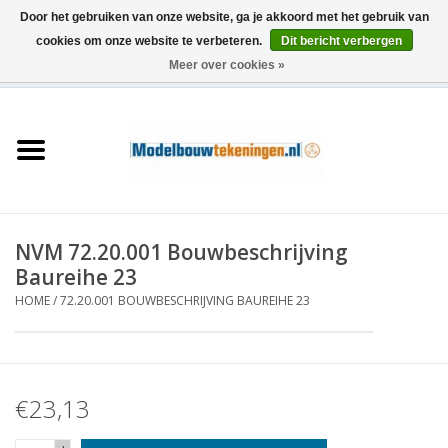
Door het gebruiken van onze website, ga je akkoord met het gebruik van
cookies om onze website te verbeteren.
Dit bericht verbergen
Meer over cookies »
0 Artikelen - €0,00
Home
Schepen
Treinen
NVM 72.20.001 Bouwbeschrijving
Houtbouw
Baureihe 23
HOME
/
72.20.001 BOUWBESCHRIJVING BAUREIHE 23
Scenery
Machines
€23,13
Documentatie