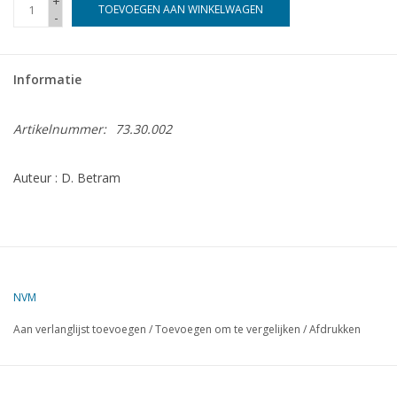
+
TOEVOEGEN AAN WINKELWAGEN
-
Tijdschriften
Informatie
Nieuwe tekeningen
Artikelnummer:
73.30.002
NIEUWE TIJDSCHRIFTEN
Auteur : D. Betram
ABONNEMENT DE
MODELBOUWER
Bouwbeschrijvingen
NVM
Aan verlanglijst toevoegen
/
Toevoegen om te vergelijken
/
Afdrukken