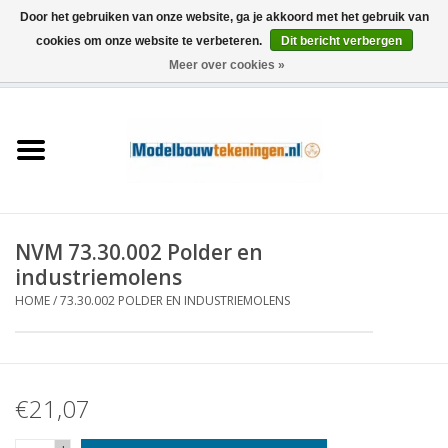
Door het gebruiken van onze website, ga je akkoord met het gebruik van
cookies om onze website te verbeteren.
Dit bericht verbergen
Meer over cookies »
0 Artikelen - €0,00
Home
Schepen
Treinen
NVM 73.30.002 Polder en
Houtbouw
industriemolens
HOME
/
73.30.002 POLDER EN INDUSTRIEMOLENS
Scenery
Machines
€21,07
Documentatie