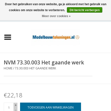
Door het gebruiken van onze website, ga je akkoord met het gebruik van
cookies om onze website te verbeteren.
Dit bericht verbergen
Meer over cookies »
0 Artikelen - €0,00
Home
Schepen
Treinen
NVM 73.30.003 Het gaande werk
Houtbouw
HOME
/
73.30.003 HET GAANDE WERK
Scenery
€22,18
Machines
+
Documentatie
TOEVOEGEN AAN WINKELWAGEN
-