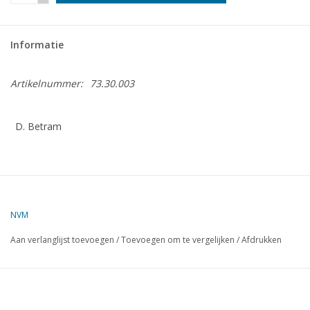
Tijdschriften
Informatie
Nieuwe tekeningen
Artikelnummer:
73.30.003
NIEUWE TIJDSCHRIFTEN
D. Betram
ABONNEMENT DE
MODELBOUWER
Bouwbeschrijvingen
NVM
Aan verlanglijst toevoegen
/
Toevoegen om te vergelijken
/
Afdrukken