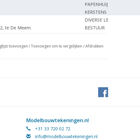
PAPENHUIJZEN H.
KERSTENS F.
DIVERSE LEDEN
2, te De Meern.
BESTUUR
ical Combat Vehicle (MCV)
GRAVE de J.
eum Almere;
REDACTIE.
glijst toevoegen
/
Toevoegen om te vergelijken
/
Afdrukken
model verbrandingsmotoren. (tekening)
GRAVE de J.
ROEKEL van J.
wagen. Zoek een bestaande wagen.
SCHAAPHOK W.
JANSSENS B.
STEENBAKKER A.
BOS H.
BORST G.
Modelbouwtekeningen.nl
BORST G.
+31 33 720 02 72
 286 van de R.E.T.M.
FERWERDA L.
info@modelbouwtekeningen.nl
SCHUEMIE H.