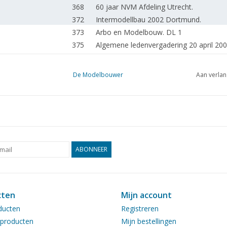
368
60 jaar NVM Afdeling Utrecht.
372
Intermodellbau 2002 Dortmund.
373
Arbo en Modelbouw. DL 1
375
Algemene ledenvergadering 20 april 200
376
Bouwimpressie: FV 510 Warrior Mechan
376
Open dag: Energie en Scheepvaart Mus
De Modelbouwer
Aan verlan
Een werkende magneetontsteking voor 
377
DL 9
378
Pen en Gat.
Groningse Bakkers- en levensmiddelen
379
(tekening) DL 2
386
Fantasie- kasteel in wording.
ABONNEER
387
De Axelse Boerenwagen.
388
Het wagenwiel in beeld DL 1
390
De voetplaat.
cten
Mijn account
390
Diesellocomotieven in Nederland.
ducten
Registreren
391
Motorrijtuig 105 en open aanhangrijtuig
producten
Mijn bestellingen
392
Modelspoor op een kleine ruimte.