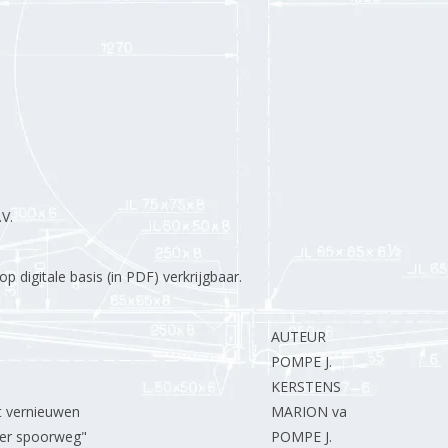
V.
 digitale basis (in PDF) verkrijgbaar.
AUTEUR
POMPE J.
KERSTENS M.
 vernieuwen
MARION van L.
er spoorweg"
POMPE J.