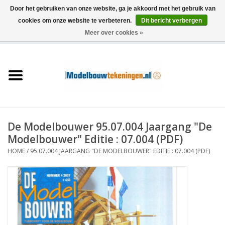
Door het gebruiken van onze website, ga je akkoord met het gebruik van
cookies om onze website te verbeteren.
Dit bericht verbergen
Meer over cookies »
0 Artikelen - €0,00
Home
Schepen
Treinen
De Modelbouwer 95.07.004 Jaargang "De
Houtbouw
Modelbouwer" Editie : 07.004 (PDF)
HOME
/
95.07.004 JAARGANG "DE MODELBOUWER" EDITIE : 07.004 (PDF)
Scenery
Machines
Documentatie