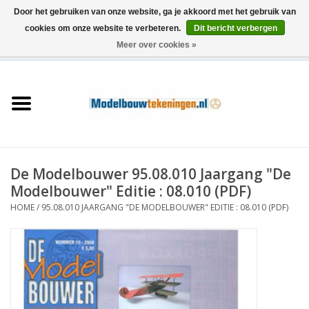
Door het gebruiken van onze website, ga je akkoord met het gebruik van
cookies om onze website te verbeteren.
Dit bericht verbergen
Meer over cookies »
0 Artikelen - €0,00
Home
Schepen
Treinen
De Modelbouwer 95.08.010 Jaargang "De
Houtbouw
Modelbouwer" Editie : 08.010 (PDF)
HOME
/
95.08.010 JAARGANG "DE MODELBOUWER" EDITIE : 08.010 (PDF)
Scenery
Machines
Documentatie