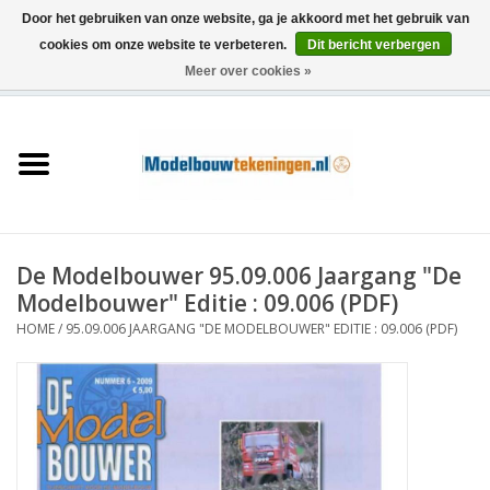
Door het gebruiken van onze website, ga je akkoord met het gebruik van
cookies om onze website te verbeteren.
Dit bericht verbergen
Meer over cookies »
0 Artikelen - €0,00
Home
Schepen
Treinen
De Modelbouwer 95.09.006 Jaargang "De
Houtbouw
Modelbouwer" Editie : 09.006 (PDF)
HOME
/
95.09.006 JAARGANG "DE MODELBOUWER" EDITIE : 09.006 (PDF)
Scenery
Machines
Documentatie