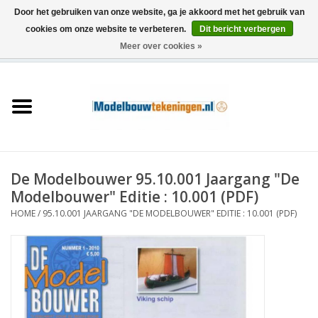
Door het gebruiken van onze website, ga je akkoord met het gebruik van
cookies om onze website te verbeteren.
Dit bericht verbergen
Meer over cookies »
0 Artikelen - €0,00
Home
Schepen
Treinen
De Modelbouwer 95.10.001 Jaargang "De
Houtbouw
Modelbouwer" Editie : 10.001 (PDF)
HOME
/
95.10.001 JAARGANG "DE MODELBOUWER" EDITIE : 10.001 (PDF)
Scenery
Machines
Documentatie