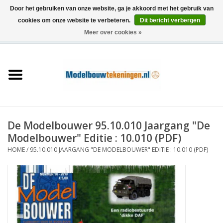
Door het gebruiken van onze website, ga je akkoord met het gebruik van
cookies om onze website te verbeteren.
Dit bericht verbergen
Meer over cookies »
0 Artikelen - €0,00
Home
Schepen
Treinen
De Modelbouwer 95.10.010 Jaargang "De
Houtbouw
Modelbouwer" Editie : 10.010 (PDF)
HOME
/
95.10.010 JAARGANG "DE MODELBOUWER" EDITIE : 10.010 (PDF)
Scenery
Machines
Documentatie