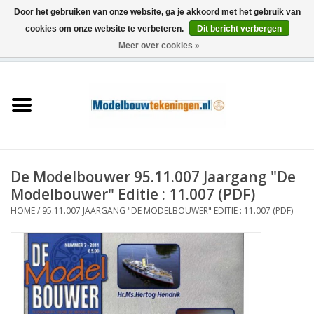
Door het gebruiken van onze website, ga je akkoord met het gebruik van
cookies om onze website te verbeteren.
Dit bericht verbergen
Meer over cookies »
0 Artikelen - €0,00
Home
Schepen
Treinen
De Modelbouwer 95.11.007 Jaargang "De
Houtbouw
Modelbouwer" Editie : 11.007 (PDF)
HOME
/
95.11.007 JAARGANG "DE MODELBOUWER" EDITIE : 11.007 (PDF)
Scenery
Machines
Documentatie