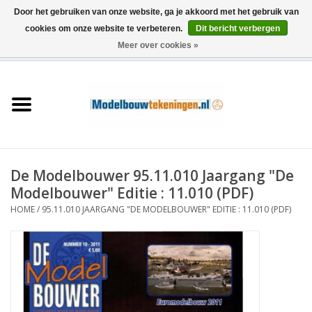
Door het gebruiken van onze website, ga je akkoord met het gebruik van
cookies om onze website te verbeteren.
Dit bericht verbergen
Meer over cookies »
0 Artikelen - €0,00
Home
Schepen
Treinen
De Modelbouwer 95.11.010 Jaargang "De
Houtbouw
Modelbouwer" Editie : 11.010 (PDF)
HOME
/
95.11.010 JAARGANG "DE MODELBOUWER" EDITIE : 11.010 (PDF)
Scenery
Machines
Documentatie