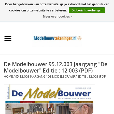
Door het gebruiken van onze website, ga je akkoord met het gebruik van
cookies om onze website te verbeteren.
Dit bericht verbergen
Meer over cookies »
0 Artikelen - €0,00
Home
Schepen
Treinen
De Modelbouwer 95.12.003 Jaargang "De
Houtbouw
Modelbouwer" Editie : 12.003 (PDF)
HOME
/
95.12.003 JAARGANG "DE MODELBOUWER" EDITIE : 12.003 (PDF)
Scenery
Machines
Documentatie