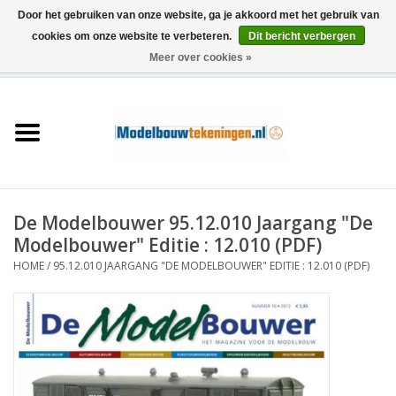
Door het gebruiken van onze website, ga je akkoord met het gebruik van
cookies om onze website te verbeteren.
Dit bericht verbergen
Meer over cookies »
0 Artikelen - €0,00
Home
Schepen
Treinen
De Modelbouwer 95.12.010 Jaargang "De
Houtbouw
Modelbouwer" Editie : 12.010 (PDF)
HOME
/
95.12.010 JAARGANG "DE MODELBOUWER" EDITIE : 12.010 (PDF)
Scenery
Machines
Documentatie