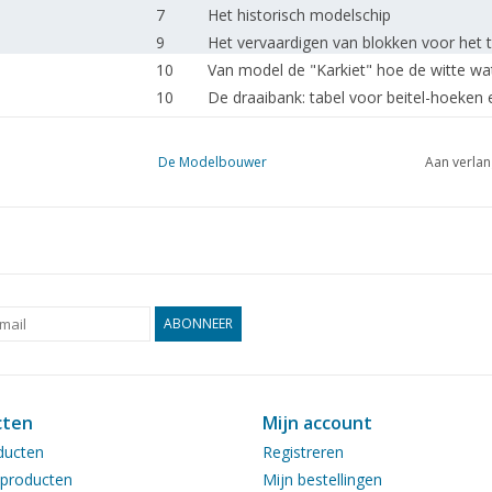
7
Het historisch modelschip
9
Het vervaardigen van blokken voor het
10
Van model de "Karkiet" hoe de witte wa
10
De draaibank: tabel voor beitel-hoeken
11
De draaibank: hoe maken wij het zelf D
13
De draaibank: draaiprobleem
De Modelbouwer
Aan verlan
14
Tentoonstelling te Tilburg van 22 tot 2
15
Excursie naar de a.s. Modelbouwtentoon
15
Hoe bevestiggen van spanten op de kiel
15
Diverse vragen overmotoren voor vlieg
16
Profiel van een tunnel voor spoor 0
16
Een enquete
ABONNEER
cten
Mijn account
ducten
Registreren
producten
Mijn bestellingen