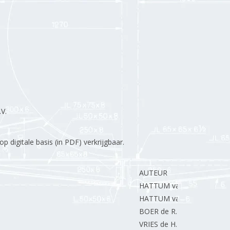
V.
 digitale basis (in PDF) verkrijgbaar.
AUTEUR
HATTUM van J.
HATTUM van J.
BOER de R.
VRIES de H.