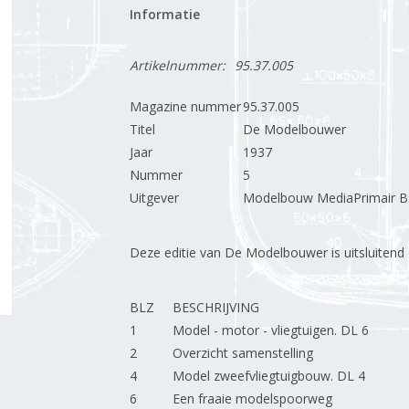
Informatie
Artikelnummer:
95.37.005
Magazine nummer
95.37.005
Titel
De Modelbouwer
Jaar
1937
Nummer
5
Uitgever
Modelbouw MediaPrimair B.
Deze editie van De Modelbouwer is uitsluitend op
BLZ
BESCHRIJVING
1
Model - motor - vliegtuigen. DL 6
2
Overzicht samenstelling
4
Model zweefvliegtuigbouw. DL 4
6
Een fraaie modelspoorweg