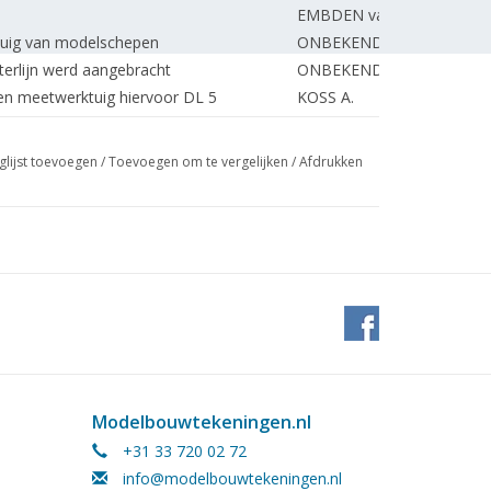
EMBDEN van S.
 tuig van modelschepen
ONBEKEND
terlijn werd aangebracht
ONBEKEND
 en meetwerktuig hiervoor DL 5
KOSS A.
L 2
BAAK v.d. W.
ONBEKEND
glijst toevoegen
/
Toevoegen om te vergelijken
/
Afdrukken
5 mei 1937
TUERLING J.
stelling te Londen
REDACTIE.
 en de dekbalken
ONBEKEND
tuigen
ONBEKEND
ONBEKEND
REDACTIE.
Modelbouwtekeningen.nl
+31 33 720 02 72
info@modelbouwtekeningen.nl