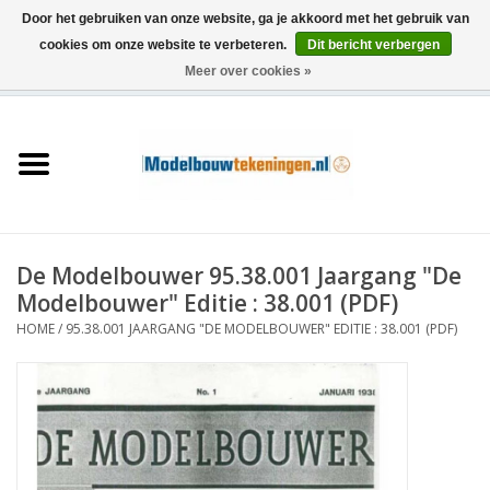
Door het gebruiken van onze website, ga je akkoord met het gebruik van
cookies om onze website te verbeteren.
Dit bericht verbergen
Meer over cookies »
0 Artikelen - €0,00
Home
Schepen
Treinen
De Modelbouwer 95.38.001 Jaargang "De
Houtbouw
Modelbouwer" Editie : 38.001 (PDF)
HOME
/
95.38.001 JAARGANG "DE MODELBOUWER" EDITIE : 38.001 (PDF)
Scenery
Machines
Documentatie