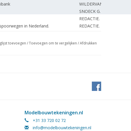
aibank
WILDERVANCK J.
SNOECK G.
REDACTIE.
r spoorwegen in Nederland.
REDACTIE.
glijst toevoegen
/
Toevoegen om te vergelijken
/
Afdrukken
Modelbouwtekeningen.nl
+31 33 720 02 72
info@modelbouwtekeningen.nl