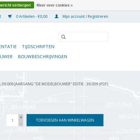
bericht verbergen
Meer over cookies »
0 Artikelen - €0,00
Mijn account / Registreren
NTATIE
TIJDSCHRIFTEN
OUWER
BOUWBESCHRIJVINGEN
5.39.009 JAARGANG "DE MODELBOUWER" EDITIE : 39.009 (PDF)
+
TOEVOEGEN AAN WINKELWAGEN
-