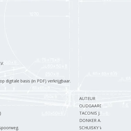
V.
 digitale basis (in PDF) verkrijgbaar.
AUTEUR
OUDGAARDEN van A.
)
TACONIS J.
DONKER A.
lspoorweg.
SCHUISKY W.