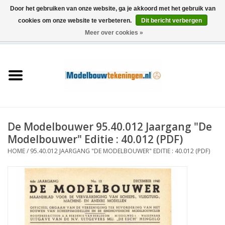
Door het gebruiken van onze website, ga je akkoord met het gebruik van
cookies om onze website te verbeteren.
Dit bericht verbergen
Meer over cookies »
0 Artikelen - €0,00
Home
Schepen
Treinen
De Modelbouwer 95.40.012 Jaargang "De
Houtbouw
Modelbouwer" Editie : 40.012 (PDF)
HOME
/
95.40.012 JAARGANG "DE MODELBOUWER" EDITIE : 40.012 (PDF)
Scenery
Machines
Documentatie