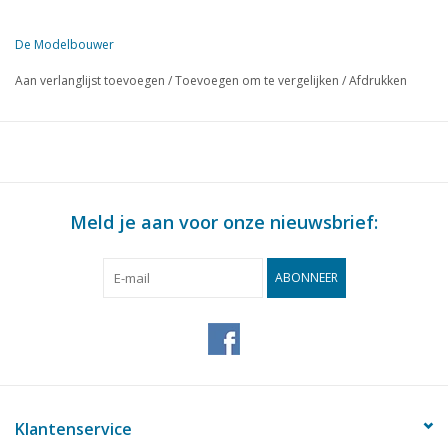
De Modelbouwer
Deze editie van De Modelbouwer is uitsluitend op digitale basis (in
Aan verlanglijst toevoegen
/
Toevoegen om te vergelijken
/
Afdrukken
BLZ
BESCHRIJVING
153
Van Schegbeelden en Schepen
162
Een stations - manquette. (tek. N° 116 en 117 )
164
Een windwijzer in de huiskamer.
168
Clubberichten
Meld je aan voor onze nieuwsbrief:
ABONNEER
Klantenservice