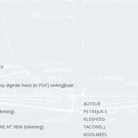
V.
 digitale basis (in PDF) verkrijgbaar.
AUTEUR
kening)
PETREJUS E.
KLEIJHEEG L.
NS N° 3606 (tekening)
TACONIS J.
KOOLMEES W.