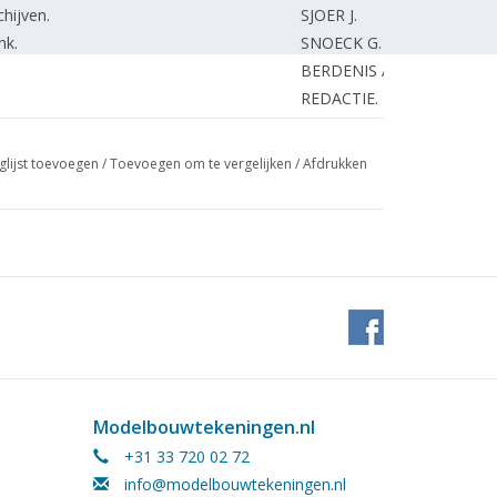
hijven.
SJOER J.
nk.
SNOECK G.
BERDENIS A.
REDACTIE.
glijst toevoegen
/
Toevoegen om te vergelijken
/
Afdrukken
Modelbouwtekeningen.nl
+31 33 720 02 72
info@modelbouwtekeningen.nl