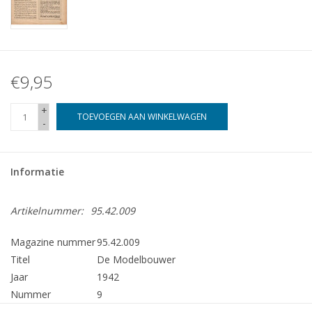
€9,95
+
TOEVOEGEN AAN WINKELWAGEN
-
Informatie
Artikelnummer:
95.42.009
Magazine nummer
95.42.009
Titel
De Modelbouwer
Jaar
1942
Nummer
9
Uitgever
Modelbouw MediaPrimair B.V.