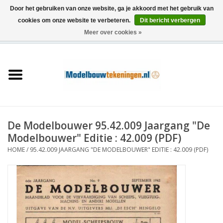
Door het gebruiken van onze website, ga je akkoord met het gebruik van
cookies om onze website te verbeteren.
Dit bericht verbergen
Meer over cookies »
0 Artikelen - €0,00
Home
Schepen
Treinen
De Modelbouwer 95.42.009 Jaargang "De
Houtbouw
Modelbouwer" Editie : 42.009 (PDF)
HOME
/
95.42.009 JAARGANG "DE MODELBOUWER" EDITIE : 42.009 (PDF)
Scenery
Machines
Documentatie