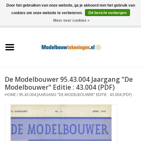
Door het gebruiken van onze website, ga je akkoord met het gebruik van
cookies om onze website te verbeteren.
Dit bericht verbergen
Meer over cookies »
0 Artikelen - €0,00
Home
Schepen
Treinen
De Modelbouwer 95.43.004 Jaargang "De
Houtbouw
Modelbouwer" Editie : 43.004 (PDF)
HOME
/
95.43.004 JAARGANG "DE MODELBOUWER" EDITIE : 43.004 (PDF)
Scenery
Machines
Documentatie