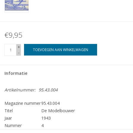
€9,95
+
TOEVOEGEN AAN WINKELWAGEN
-
Informatie
Artikelnummer:
95.43.004
Magazine nummer
95.43.004
Titel
De Modelbouwer
Jaar
1943
Nummer
4
Uitgever
Modelbouw MediaPrimair B.V.